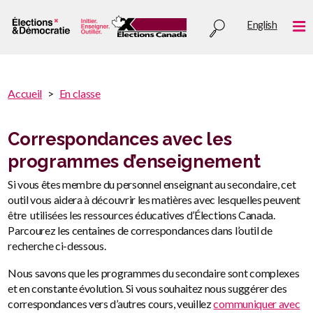
Aller
Utility
English
au
Me
menu
contenu
principal
You
Accueil
En classe
are
You
here
are
Correspondances avec les
:
here
programmes d’enseignement
Si vous êtes membre du personnel enseignant au secondaire, cet
outil vous aidera à découvrir les matières avec lesquelles peuvent
être utilisées les ressources éducatives d’Élections Canada.
Parcourez les centaines de correspondances dans l’outil de
recherche ci-dessous.
Nous savons que les programmes du secondaire sont complexes
et en constante évolution. Si vous souhaitez nous suggérer des
correspondances vers d’autres cours, veuillez
communiquer avec