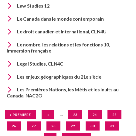
Law Studies 12
Le Canada dans le monde contemporain
Le droit canadien et international, CLN4U
Le nombre, les relations et les fonctions 10,
immersion française
Legal Studies, CLN4C
Les enjeux géographiques du 21e siècle
Les Premières Nations, les Métis et les Inuits au
Canada, NAC2O
Pagination
…
PREMIÈRE
PAGE
PAGE
PAGE
PAGE
« PREMIÈRE
‹‹
23
24
25
PAGE
PRÉCÉDENTE
PAGE
PAGE
PAGE
PAGE
PAGE
PAGE
26
27
28
29
30
31
COURANTE