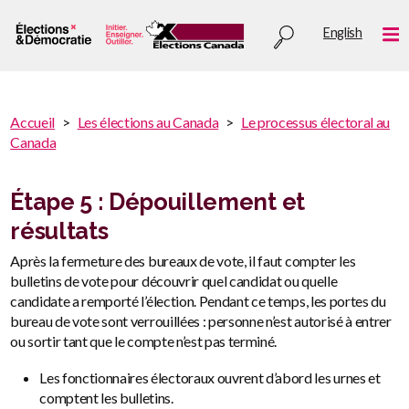
Aller
Utility
English
au
Me
menu
contenu
principal
You
Accueil
Les élections au Canada
Le processus électoral au
are
Canada
You
here
are
:
here
Étape 5 : Dépouillement et
résultats
Après la fermeture des bureaux de vote, il faut compter les
bulletins de vote pour découvrir quel candidat ou quelle
candidate a remporté l’élection. Pendant ce temps, les portes du
bureau de vote sont verrouillées : personne n’est autorisé à entrer
ou sortir tant que le compte n’est pas terminé.
Les fonctionnaires électoraux ouvrent d’abord les urnes et
comptent les bulletins.