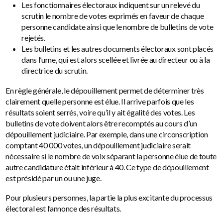
Les fonctionnaires électoraux indiquent sur un relevé du
scrutin le nombre de votes exprimés en faveur de chaque
personne candidate ainsi que le nombre de bulletins de vote
rejetés.
Les bulletins et les autres documents électoraux sont placés
dans l’urne, qui est alors scellée et livrée au directeur ou à la
directrice du scrutin.
En règle générale, le dépouillement permet de déterminer très
clairement quelle personne est élue. Il arrive parfois que les
résultats soient serrés, voire qu’il y ait égalité des votes. Les
bulletins de vote doivent alors être recomptés au cours d’un
dépouillement judiciaire. Par exemple, dans une circonscription
comptant 40 000 votes, un dépouillement judiciaire serait
nécessaire si le nombre de voix séparant la personne élue de toute
autre candidature était inférieur à 40. Ce type de dépouillement
est présidé par un ou une juge.
Pour plusieurs personnes, la partie la plus excitante du processus
électoral est l’annonce des résultats.