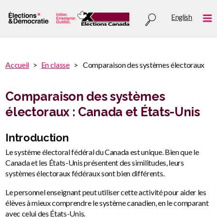
Aller
Utility
English
au
Me
menu
contenu
principal
You
Accueil
En classe
Comparaison des systèmes électoraux
are
You
here
are
Comparaison des systèmes
:
here
électoraux : Canada et États-Unis
Introduction
Le système électoral fédéral du Canada est unique. Bien que le
Canada et les États-Unis présentent des similitudes, leurs
systèmes électoraux fédéraux sont bien différents.
Le personnel enseignant peut utiliser cette activité pour aider les
élèves à mieux comprendre le système canadien, en le comparant
avec celui des États-Unis.