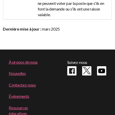
ne peuvent voter par la poste que s’ils en
font la demande ou s’ils ont une raison
valable.
Dernière mise à jour :
mars 2025
Footer
À propos de nous
Suivez-nous
menu
Nouvelles
Contactez-nous
Événements
Ressources
éducatives