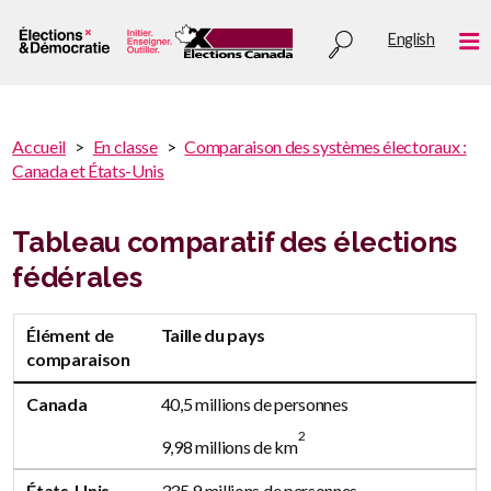
Aller
Utility
English
au
Me
menu
contenu
principal
You
Accueil
En classe
Comparaison des systèmes électoraux :
are
Canada et États-Unis
You
here
are
:
here
Tableau comparatif des élections
fédérales
Élément de comparaison
Canada
États-Unis
Élément de
Taille du pays
comparaison
Canada
40,5 millions de personnes
2
9,98 millions de km
États-Unis
335,9 millions de personnes