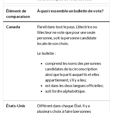
Élément de
À quoi ressemble un bulletin de vote?
comparaison
Canada
Pareil dans tout le pays. L’électrice ou
l’électeur ne vote que pour une seule
personne, soit la personne candidate
locale de son choix.
Le bulletin :
comprend les noms des personnes
candidates de la circonscription
ainsi que le parti auquel ils et elles
appartiennent, s’il y a lieu;
est dans les deux langues officielles;
suit l’ordre alphabétique.
États-Unis
Différent dans chaque État. Il y a
plusieurs choix à faire (personnes