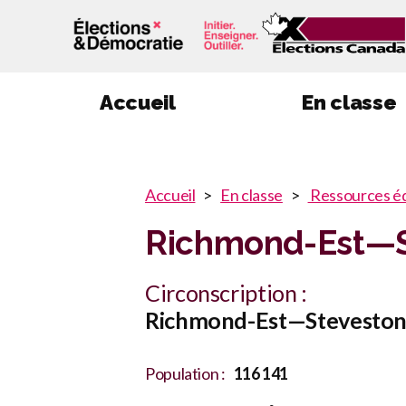
Accueil
En classe
You
Accueil
En classe
Ressources é
You
are
Richmond-Est—S
here
are
:
here
Circonscription :
Richmond-Est—Stevesto
Population :
116 141