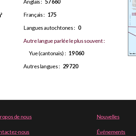
Anglais :
57 660
Français :
175
²
Langues autochtones :
0
Autre langue parlée le plus souvent :
Yue (cantonais) :
19 060
Autres langues :
29 720
ooter
propos de nous
Nouvelles
enu
ntactez-nous
Événements