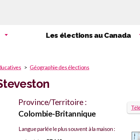
Aller
au
contenu
principal
Les élections au Canada
ducatives
Géographie des élections
teveston
Province/Territoire :
Tél
n
Colombie-Britannique
Langue parlée le plus souvent à la maison :