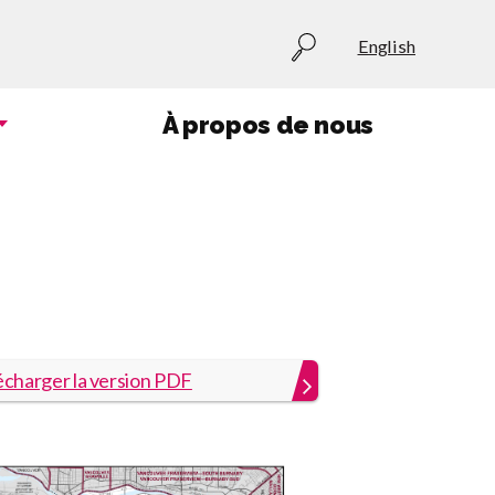
Utility
English
menu
À propos de nous
écharger la version PDF