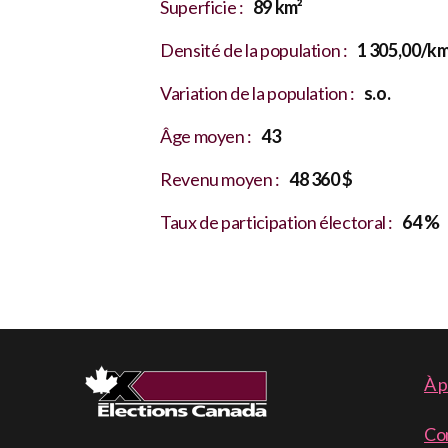
Superficie :
89 km²
Densité de la population :
1 305,00/km
Variation de la population :
s.o.
Âge moyen :
43
Revenu moyen :
48 360 $
Taux de participation électoral :
64 %
F
À 
m
Co