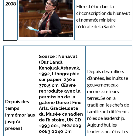
2008
Elle est élue dans la
circonscription du Nunavut
et nommée ministre
fédérale de la Santé.
Source : Nunavut
(Our Land),
Kenojuak Ashevak,
Depuis des milliers
1992, lithographie
d’années, les Inuits se
sur papier, 230 x
gouvernent eux-
370,5 cm. Œuvre
mêmes sur leurs
reproduite avec la
permission de la
terres. Selon la
Depuis des
galerie Dorset Fine
tradition, les chefs de
temps
Arts. Gracieuseté
famille ont différents
du Musée canadien
immémoriaux
rôles de leadership.
de l’histoire, UN CD
jusqu’à
Aujourd’hui, les
1993 001, IMG2009
présent
leaders sont élus. Les
0063 0040 Dm