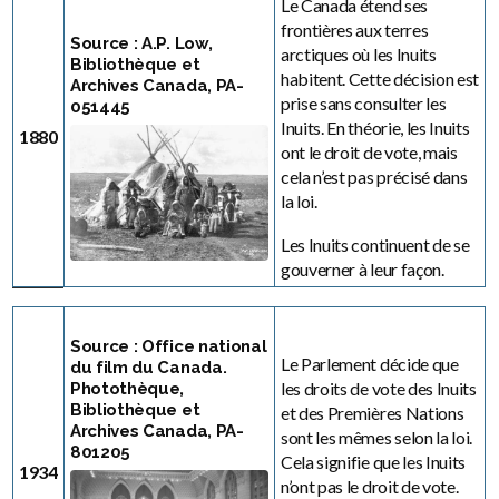
Le Canada étend ses
frontières aux terres
Source : A.P. Low,
arctiques où les Inuits
Bibliothèque et
habitent. Cette décision est
Archives Canada, PA-
prise sans consulter les
051445
Inuits. En théorie, les Inuits
1880
ont le droit de vote, mais
cela n’est pas précisé dans
la loi.
Les Inuits continuent de se
gouverner à leur façon.
Source : Office national
Le Parlement décide que
du film du Canada.
les droits de vote des Inuits
Photothèque,
Bibliothèque et
et des Premières Nations
Archives Canada, PA-
sont les mêmes selon la loi.
801205
Cela signifie que les Inuits
1934
n’ont pas le droit de vote.