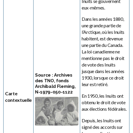
Inuits se gouvernent
eux-mêmes.
Dans les années 1880,
une grande partie de
l’Arctique, où les Inuits
habitent, est devenue
une partie du Canada.
La loi canadienne ne
mentionne pas le droit
de vote des Inuits
jusque dans les années
Source : Archives
1930, lorsque ce droit
des TNO, fonds
leur est retiré.
Archibald Fleming,
N-1979-050-1122
Carte
En 1950, les Inuits ont
contextuelle
obtenu le droit de vote
aux élections fédérales.
Depuis, les Inuits ont
signé des accords sur