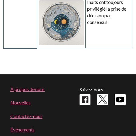
Inuits ont toujours
privilégié la prise de
décision par
consensus.
Footer
À propos de nous
Suivez-nous
menu
Nouvelles
Contactez-nous
Événements