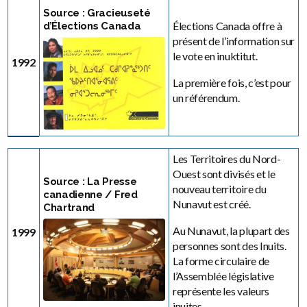
Source : Gracieuseté
Élections Canada offre à
d’Élections Canada
présent de l’information sur
le vote en inuktitut.
1992
La première fois, c’est pour
un référendum.
Les Territoires du Nord-
Ouest sont divisés et le
Source : La Presse
nouveau territoire du
canadienne / Fred
Nunavut est créé.
Chartrand
Au Nunavut, la plupart des
1999
personnes sont des Inuits.
La forme circulaire de
l’Assemblée législative
représente les valeurs
inuites.