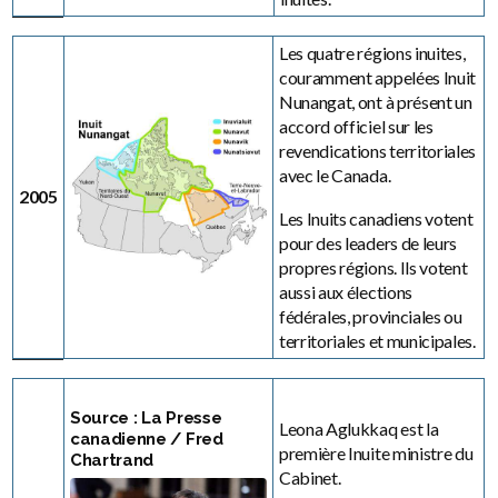
Les quatre régions inuites,
couramment appelées Inuit
Nunangat, ont à présent un
accord officiel sur les
revendications territoriales
avec le Canada.
2005
Les Inuits canadiens votent
pour des leaders de leurs
propres régions. Ils votent
aussi aux élections
fédérales, provinciales ou
territoriales et municipales.
Source : La Presse
Leona Aglukkaq est la
canadienne / Fred
première Inuite ministre du
Chartrand
Cabinet.