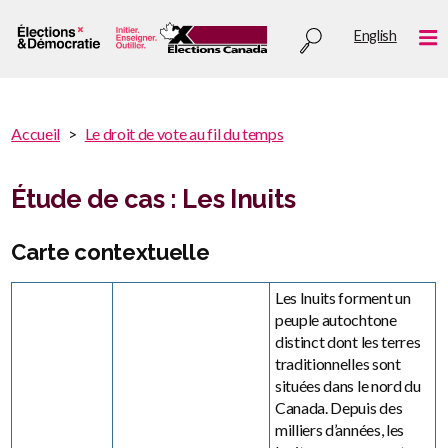
Aller
Utility
English
au
Me
menu
contenu
principal
You
Accueil
Le droit de vote au fil du temps
are
You
here
are
Étude de cas : Les Inuits
:
here
Carte contextuelle
Les Inuits forment un
peuple autochtone
distinct dont les terres
traditionnelles sont
situées dans le nord du
Canada. Depuis des
milliers d’années, les