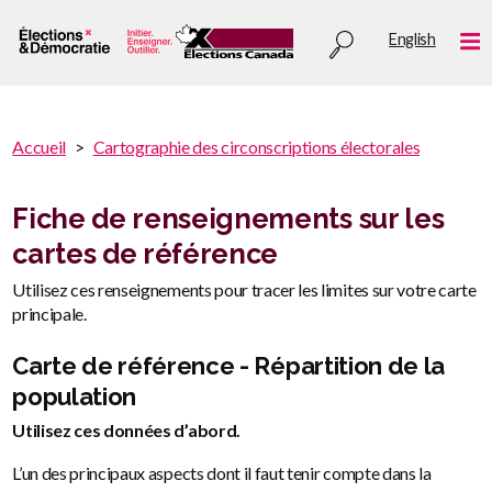
Aller
Utility
English
au
Me
menu
contenu
principal
You
Accueil
Cartographie des circonscriptions électorales
are
You
here
are
Fiche de renseignements sur les
:
here
cartes de référence
Utilisez ces renseignements pour tracer les limites sur votre carte
principale.
Carte de référence - Répartition de la
population
Utilisez ces données d’abord.
L’un des principaux aspects dont il faut tenir compte dans la