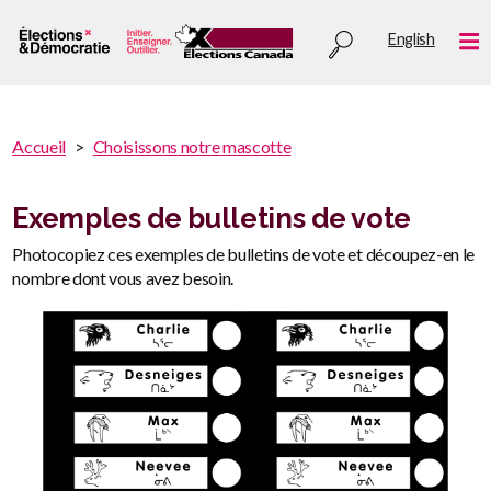
Aller
Utility
English
au
Me
menu
contenu
principal
You
Accueil
Choisissons notre mascotte
are
You
here
are
Exemples de bulletins de vote
:
here
Photocopiez ces exemples de bulletins de vote et découpez-en le
nombre dont vous avez besoin.