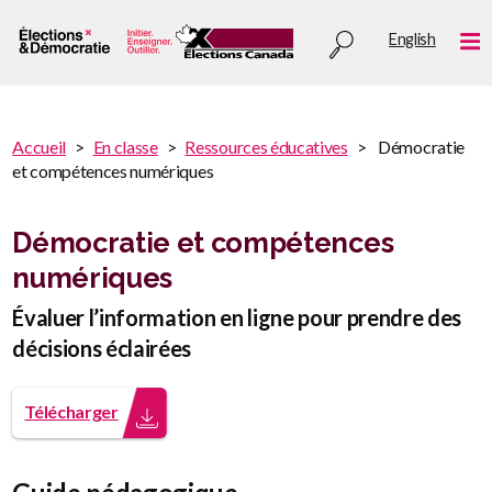
Aller
Utility
English
au
Me
menu
contenu
principal
You
Accueil
En classe
Ressources éducatives
Démocratie
are
et compétences numériques
You
here
are
:
here
Démocratie et compétences
numériques
Évaluer l’information en ligne pour prendre des
décisions éclairées
Télécharger