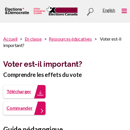
Aller
Utility
English
au
Me
menu
contenu
principal
You
Accueil
En classe
Ressources éducatives
Voter est-il
are
important?
You
here
are
:
here
Voter est-il important?
Comprendre les effets du vote
Télécharger
Commander
Guide pédagogique