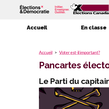
Accueil
En classe
You
Accueil
Voter est-il important?
You
are
Pancartes électo
here
are
:
here
Le Parti du capitai