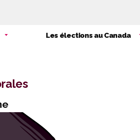
Aller
au
contenu
principal
Les élections au Canada
rales
ne