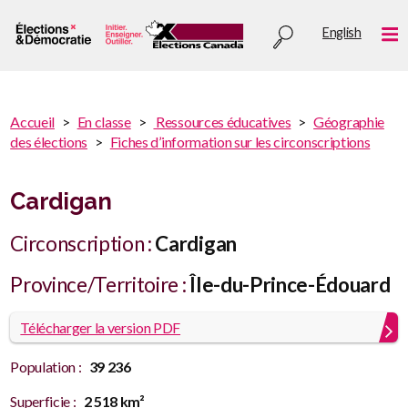
Aller
Utility
English
au
Me
menu
contenu
principal
You
Accueil
En classe
Ressources éducatives
Géographie
are
des élections
Fiches d’information sur les circonscriptions
You
here
are
:
here
Cardigan
Circonscription :
Cardigan
Province/Territoire :
Île-du-Prince-Édouard
Télécharger la version PDF
Population :
39 236
Superficie :
2 518 km²