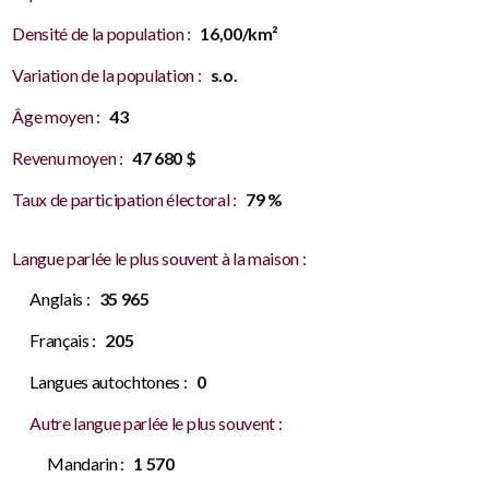
Densité de la population :
16,00/km²
Variation de la population :
s.o.
Âge moyen :
43
Revenu moyen :
47 680 $
Taux de participation électoral :
79 %
Langue parlée le plus souvent à la maison :
Anglais :
35 965
Français :
205
Langues autochtones :
0
Autre langue parlée le plus souvent :
Mandarin :
1 570