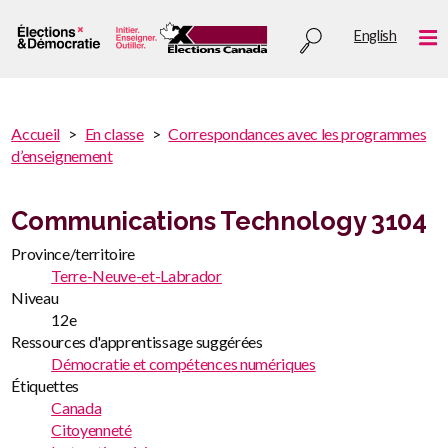
Aller
Utility
English
au
Me
menu
contenu
principal
You
Accueil
En classe
Correspondances avec les programmes
are
d’enseignement
You
here
are
:
here
Communications Technology 3104
Province/territoire
Terre-Neuve-et-Labrador
Niveau
12e
Ressources d'apprentissage suggérées
Démocratie et compétences numériques
Étiquettes
Canada
Citoyenneté