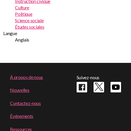
Instruction civique
Culture
Politique
Science sociale
Études sociales
Langue
Anglais
Footer
À propos de nous
Suivez-nous
menu
Nouvelles
Contactez-nous
Événements
Ressources