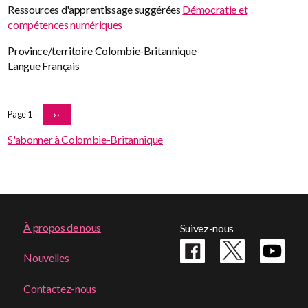
Ressources d'apprentissage suggérées
Démocratie et
compétences numériques
Province/territoire
Colombie-Britannique
Langue
Français
Pagination
Page 1
PAGE
››
SUIVANTE
S'abonner à Colombie-Britannique
Footer
À propos de nous
Suivez-nous
menu
Nouvelles
Contactez-nous