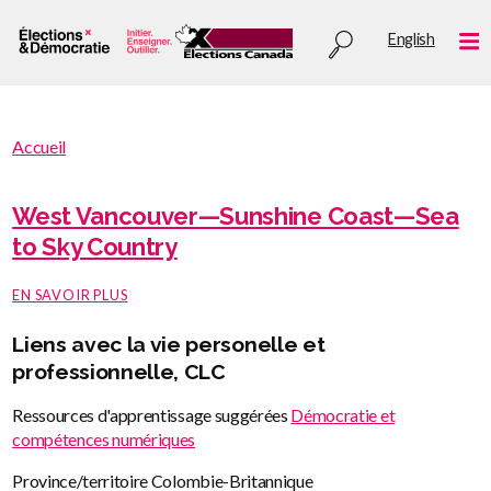
Aller
Utility
English
au
Me
menu
contenu
principal
You
Accueil
are
You
here
are
West Vancouver—Sunshine Coast—Sea
:
here
to Sky Country
SUR
EN SAVOIR PLUS
WEST
VANCOUVER
Liens avec la vie personelle et
—
SUNSHINE
professionnelle, CLC
COAST
—
Ressources d'apprentissage suggérées
Démocratie et
SEA
compétences numériques
TO
SKY
COUNTRY
Province/territoire
Colombie-Britannique