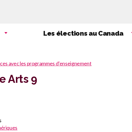
Aller
au
contenu
principal
Les élections au Canada
ces avec les programmes d’enseignement
 Arts 9
s
ériques