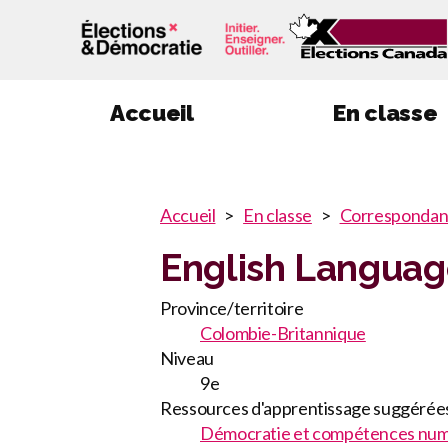
Accueil
En classe
You
Accueil
En classe
Correspondan
You
are
English Language
here
are
:
Province/territoire
here
Colombie-Britannique
Niveau
9e
Ressources d'apprentissage suggérée
Démocratie et compétences num