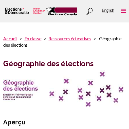
Aller
Utility
English
au
Me
menu
contenu
principal
You
Accueil
En classe
Ressources éducatives
Géographie
are
des élections
You
here
are
:
here
Géographie des élections
Aperçu