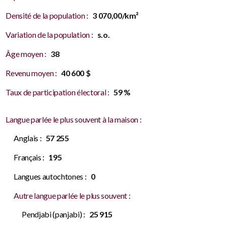
Densité de la population :
3 070,00/km²
Variation de la population :
s.o.
Âge moyen :
38
Revenu moyen :
40 600 $
Taux de participation électoral :
59 %
Langue parlée le plus souvent à la maison :
Anglais :
57 255
Français :
195
Langues autochtones :
0
Autre langue parlée le plus souvent :
Pendjabi (panjabi) :
25 915