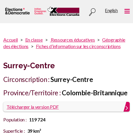
Aller
Utility
English
au
Me
menu
contenu
principal
You
Accueil
En classe
Ressources éducatives
Géographie
are
des élections
Fiches d’information sur les circonscriptions
You
here
are
:
here
Surrey-Centre
Circonscription :
Surrey-Centre
Province/Territoire :
Colombie-Britannique
Télécharger la version PDF
Population :
119 724
Superficie :
39 km²