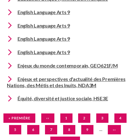
English Language Arts 9
English Language Arts 9
English Language Arts 9
English Language Arts 9
Enjeux du monde contemporain, GEO621F/M
Enjeux et perspectives d'actualité des Premières
Nations, des Métis et des Inuits, NDA3M
Équité, diversité et justice sociale, HSE3E
Pagination
PREMIÈRE
PAGE
PAGE
PAGE
PAGE
PAGE
« PREMIÈRE
‹‹
1
2
3
4
PAGE
PRÉCÉDENTE
COURANTE
…
PAGE
PAGE
PAGE
PAGE
PAGE
PAGE
5
6
7
8
9
››
SUIVANTE