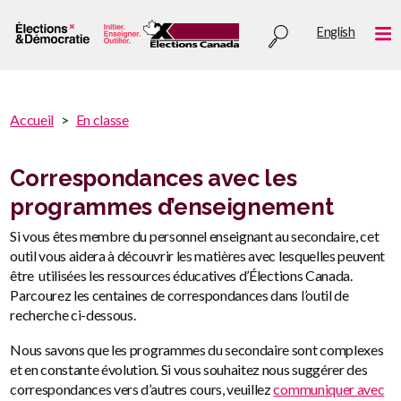
Aller
Utility
English
au
Me
menu
contenu
principal
You
Accueil
En classe
are
You
here
are
Correspondances avec les
:
here
programmes d’enseignement
Si vous êtes membre du personnel enseignant au secondaire, cet
outil vous aidera à découvrir les matières avec lesquelles peuvent
être utilisées les ressources éducatives d’Élections Canada.
Parcourez les centaines de correspondances dans l’outil de
recherche ci-dessous.
Nous savons que les programmes du secondaire sont complexes
et en constante évolution. Si vous souhaitez nous suggérer des
correspondances vers d’autres cours, veuillez
communiquer avec