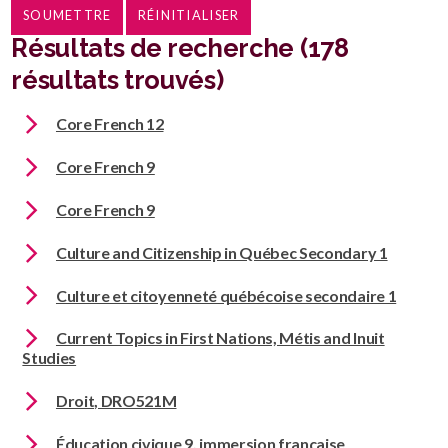
Résultats de recherche (178
résultats trouvés)
Core French 12
Core French 9
Core French 9
Culture and Citizenship in Québec Secondary 1
Culture et citoyenneté québécoise secondaire 1
Current Topics in First Nations, Métis and Inuit
Studies
Droit, DRO521M
Éducation civique 9, immersion française