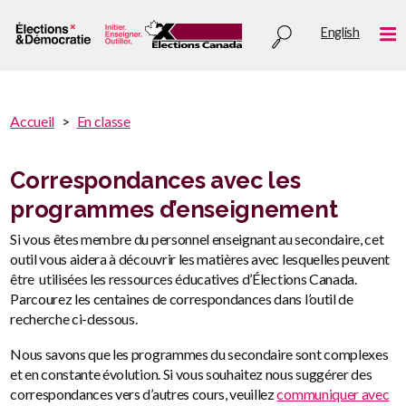
Aller
Utility
English
au
Me
menu
contenu
principal
You
Accueil
En classe
are
You
here
are
Correspondances avec les
:
here
programmes d’enseignement
Si vous êtes membre du personnel enseignant au secondaire, cet
outil vous aidera à découvrir les matières avec lesquelles peuvent
être utilisées les ressources éducatives d’Élections Canada.
Parcourez les centaines de correspondances dans l’outil de
recherche ci-dessous.
Nous savons que les programmes du secondaire sont complexes
et en constante évolution. Si vous souhaitez nous suggérer des
correspondances vers d’autres cours, veuillez
communiquer avec