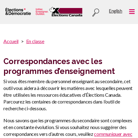
Aller
Utility
English
au
Me
menu
contenu
principal
You
Accueil
En classe
are
You
here
are
Correspondances avec les
:
here
programmes d’enseignement
Si vous êtes membre du personnel enseignant au secondaire, cet
outil vous aidera à découvrir les matières avec lesquelles peuvent
être utilisées les ressources éducatives d’Élections Canada.
Parcourez les centaines de correspondances dans l’outil de
recherche ci-dessous.
Nous savons que les programmes du secondaire sont complexes
et en constante évolution. Si vous souhaitez nous suggérer des
correspondances vers d’autres cours, veuillez
communiquer avec